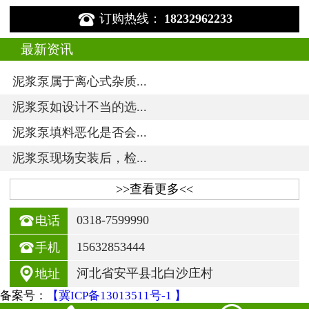

订购热线：
18232962233
最新资讯
泥浆泵属于离心式杂质...
泥浆泵如设计不当的选...
泥浆泵填料恶化是否会...
泥浆泵现场安装后，检...
>>查看更多<<

0318-7599990
电话

15632853444
手机

河北省安平县北白沙庄村
地址
备案号：
【冀ICP备13013511号-1 】