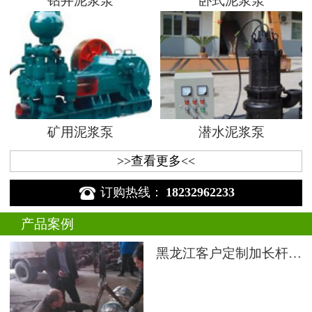
钻井泥浆泵
卧式泥浆泵
矿用泥浆泵
潜水泥浆泵
>>查看更多<<

订购热线：
18232962233
产品案例
黑龙江客户定制加长杆液下渣浆泵