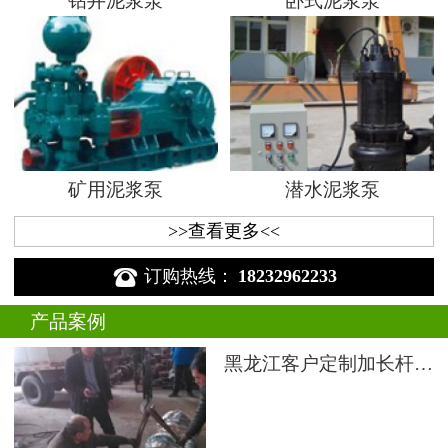
钻井泥浆泵
卧式泥浆泵
矿用泥浆泵
潜水泥浆泵
>>查看更多<<

订购热线：
18232962233
产品案例
黑龙江客户定制加长杆液下渣浆泵