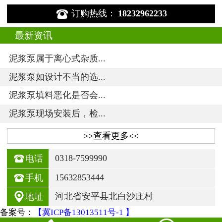

订购热线：
18232962233
最新资讯
泥浆泵属于离心式杂质...
泥浆泵如设计不当的选...
泥浆泵填料恶化是否会...
泥浆泵现场安装后，检...
>>查看更多<<

0318-7599990
电话

15632853444
手机

河北省安平县北白沙庄村
地址
备案号：
【冀ICP备13013511号-1 】