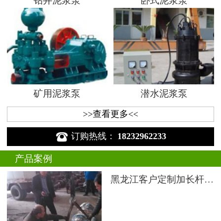
钻井泥浆泵
卧式泥浆泵
矿用泥浆泵
潜水泥浆泵
>>查看更多<<

订购热线：
18232962233
产品案例
黑龙江客户定制加长杆液下渣浆泵