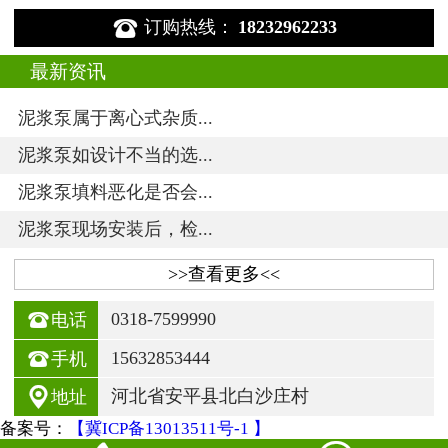

订购热线：
18232962233
最新资讯
泥浆泵属于离心式杂质...
泥浆泵如设计不当的选...
泥浆泵填料恶化是否会...
泥浆泵现场安装后，检...
>>查看更多<<

0318-7599990
电话

15632853444
手机

河北省安平县北白沙庄村
地址
备案号：
【冀ICP备13013511号-1 】