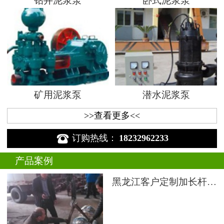
钻井泥浆泵
卧式泥浆泵
矿用泥浆泵
潜水泥浆泵
>>查看更多<<

订购热线：
18232962233
产品案例
黑龙江客户定制加长杆液下渣浆泵