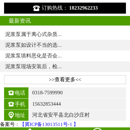

订购热线：
18232962233
最新资讯
泥浆泵属于离心式杂质...
泥浆泵如设计不当的选...
泥浆泵填料恶化是否会...
泥浆泵现场安装后，检...
>>查看更多<<

0318-7599990
电话

15632853444
手机

河北省安平县北白沙庄村
地址
备案号：
【冀ICP备13013511号-1 】