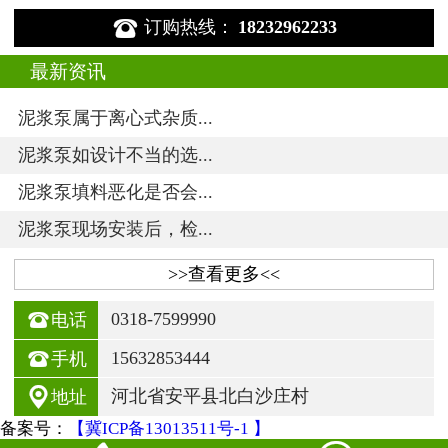

订购热线：
18232962233
最新资讯
泥浆泵属于离心式杂质...
泥浆泵如设计不当的选...
泥浆泵填料恶化是否会...
泥浆泵现场安装后，检...
>>查看更多<<

0318-7599990
电话

15632853444
手机

河北省安平县北白沙庄村
地址
备案号：
【冀ICP备13013511号-1 】