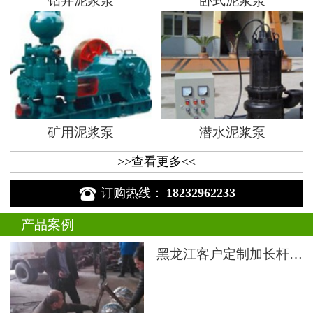
钻井泥浆泵
卧式泥浆泵
矿用泥浆泵
潜水泥浆泵
>>查看更多<<

订购热线：
18232962233
产品案例
黑龙江客户定制加长杆液下渣浆泵