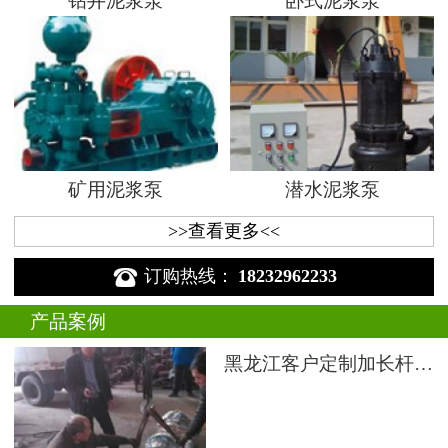
钻井泥浆泵
卧式泥浆泵
矿用泥浆泵
潜水泥浆泵
>>查看更多<<

订购热线：
18232962233
产品案例
黑龙江客户定制加长杆液下渣浆泵