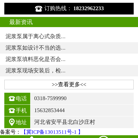

订购热线：
18232962233
最新资讯
泥浆泵属于离心式杂质...
泥浆泵如设计不当的选...
泥浆泵填料恶化是否会...
泥浆泵现场安装后，检...
>>查看更多<<

0318-7599990
电话

15632853444
手机

河北省安平县北白沙庄村
地址
备案号：
【冀ICP备13013511号-1 】