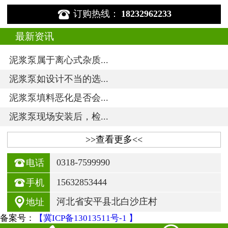

订购热线：
18232962233
最新资讯
泥浆泵属于离心式杂质...
泥浆泵如设计不当的选...
泥浆泵填料恶化是否会...
泥浆泵现场安装后，检...
>>查看更多<<

0318-7599990
电话

15632853444
手机

河北省安平县北白沙庄村
地址
备案号：
【冀ICP备13013511号-1 】