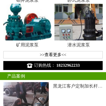
钻井泥浆泵
卧式泥浆泵
矿用泥浆泵
潜水泥浆泵
>>查看更多<<

订购热线：
18232962233
产品案例
黑龙江客户定制加长杆液下渣浆泵