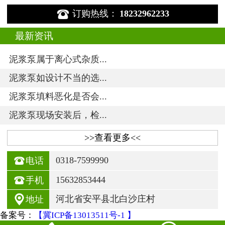

订购热线：
18232962233
最新资讯
泥浆泵属于离心式杂质...
泥浆泵如设计不当的选...
泥浆泵填料恶化是否会...
泥浆泵现场安装后，检...
>>查看更多<<

0318-7599990
电话

15632853444
手机

河北省安平县北白沙庄村
地址
备案号：
【冀ICP备13013511号-1 】