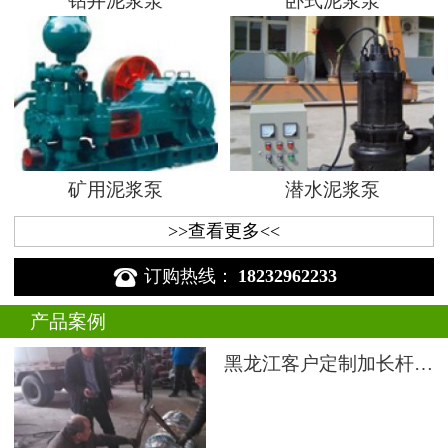
钻井泥浆泵
卧式泥浆泵
矿用泥浆泵
潜水泥浆泵
>>查看更多<<

订购热线：
18232962233
产品案例
黑龙江客户定制加长杆液下渣浆泵