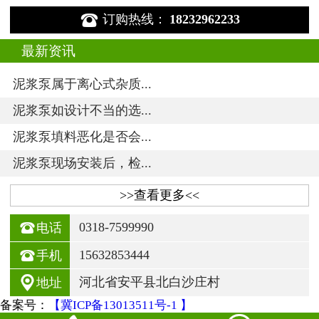

订购热线：
18232962233
最新资讯
泥浆泵属于离心式杂质...
泥浆泵如设计不当的选...
泥浆泵填料恶化是否会...
泥浆泵现场安装后，检...
>>查看更多<<

0318-7599990
电话

15632853444
手机

河北省安平县北白沙庄村
地址
备案号：
【冀ICP备13013511号-1 】