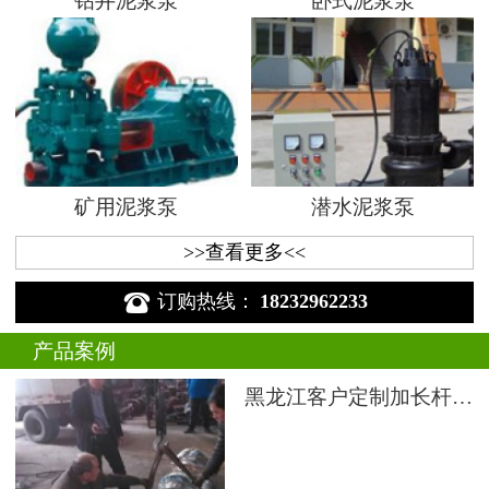
钻井泥浆泵
卧式泥浆泵
矿用泥浆泵
潜水泥浆泵
>>查看更多<<

订购热线：
18232962233
产品案例
黑龙江客户定制加长杆液下渣浆泵