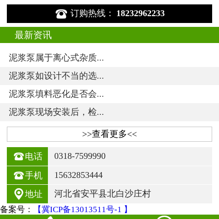

订购热线：
18232962233
最新资讯
泥浆泵属于离心式杂质...
泥浆泵如设计不当的选...
泥浆泵填料恶化是否会...
泥浆泵现场安装后，检...
>>查看更多<<

0318-7599990
电话

15632853444
手机

河北省安平县北白沙庄村
地址
备案号：
【冀ICP备13013511号-1 】