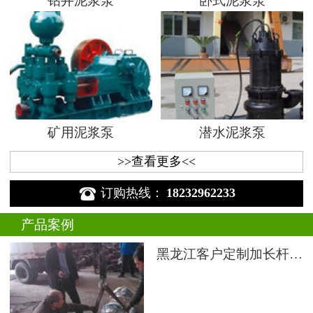
钻井泥浆泵
卧式泥浆泵
矿用泥浆泵
潜水泥浆泵
>>查看更多<<

订购热线：
18232962233
产品案例
黑龙江客户定制加长杆液下渣浆泵