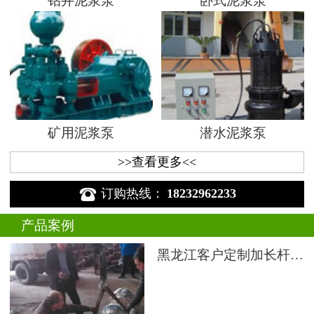
钻井泥浆泵
卧式泥浆泵
矿用泥浆泵
潜水泥浆泵
>>查看更多<<

订购热线：
18232962233
产品案例
黑龙江客户定制加长杆液下渣浆泵