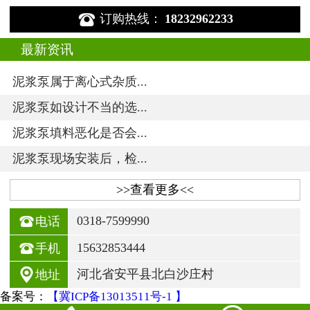

订购热线：
18232962233
最新资讯
泥浆泵属于离心式杂质...
泥浆泵如设计不当的选...
泥浆泵填料恶化是否会...
泥浆泵现场安装后，检...
>>查看更多<<

0318-7599990
电话

15632853444
手机

河北省安平县北白沙庄村
地址
备案号：
【冀ICP备13013511号-1 】