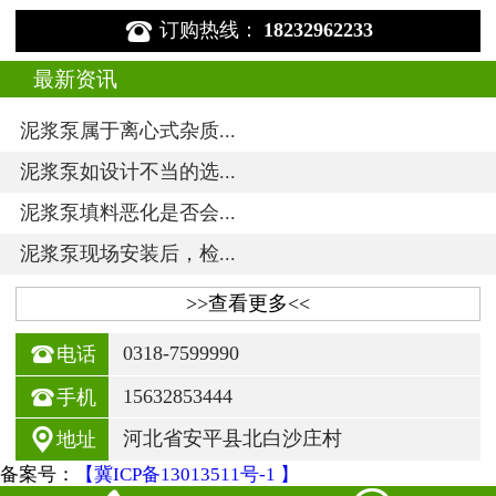

订购热线：
18232962233
最新资讯
泥浆泵属于离心式杂质...
泥浆泵如设计不当的选...
泥浆泵填料恶化是否会...
泥浆泵现场安装后，检...
>>查看更多<<

0318-7599990
电话

15632853444
手机

河北省安平县北白沙庄村
地址
备案号：
【冀ICP备13013511号-1 】