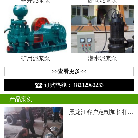
钻井泥浆泵
卧式泥浆泵
矿用泥浆泵
潜水泥浆泵
>>查看更多<<

订购热线：
18232962233
产品案例
黑龙江客户定制加长杆液下渣浆泵