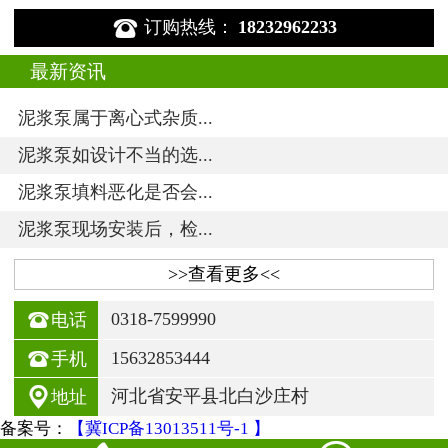

订购热线：
18232962233
最新资讯
泥浆泵属于离心式杂质...
泥浆泵如设计不当的选...
泥浆泵填料恶化是否会...
泥浆泵现场安装后，检...
>>查看更多<<

0318-7599990
电话

15632853444
手机

河北省安平县北白沙庄村
地址
备案号：
【冀ICP备13013511号-1 】