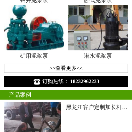
钻井泥浆泵
卧式泥浆泵
矿用泥浆泵
潜水泥浆泵
>>查看更多<<

订购热线：
18232962233
产品案例
黑龙江客户定制加长杆液下渣浆泵