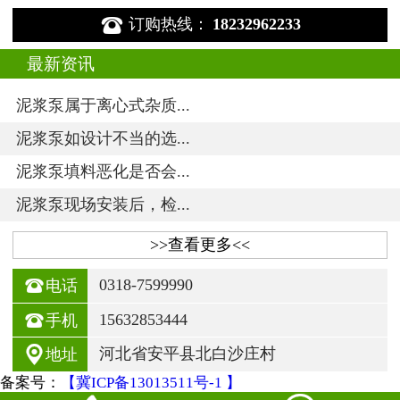

订购热线：
18232962233
最新资讯
泥浆泵属于离心式杂质...
泥浆泵如设计不当的选...
泥浆泵填料恶化是否会...
泥浆泵现场安装后，检...
>>查看更多<<

0318-7599990
电话

15632853444
手机

河北省安平县北白沙庄村
地址
备案号：
【冀ICP备13013511号-1 】