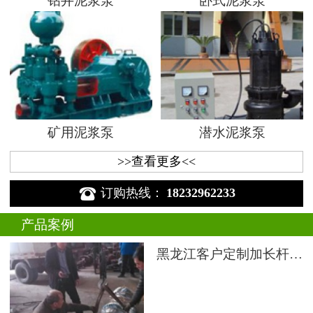
钻井泥浆泵
卧式泥浆泵
矿用泥浆泵
潜水泥浆泵
>>查看更多<<

订购热线：
18232962233
产品案例
黑龙江客户定制加长杆液下渣浆泵