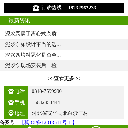

订购热线：
18232962233
最新资讯
泥浆泵属于离心式杂质...
泥浆泵如设计不当的选...
泥浆泵填料恶化是否会...
泥浆泵现场安装后，检...
>>查看更多<<

0318-7599990
电话

15632853444
手机

河北省安平县北白沙庄村
地址
备案号：
【冀ICP备13013511号-1 】