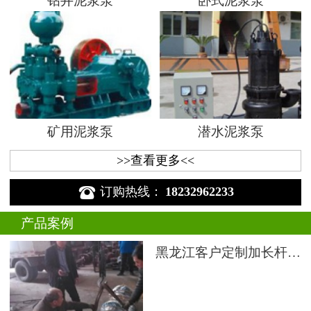
钻井泥浆泵
卧式泥浆泵
矿用泥浆泵
潜水泥浆泵
>>查看更多<<

订购热线：
18232962233
产品案例
黑龙江客户定制加长杆液下渣浆泵