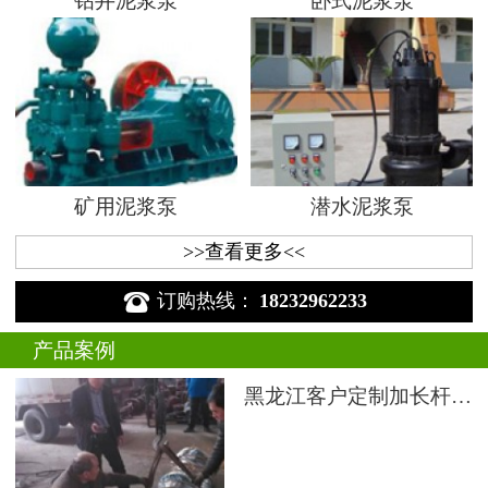
钻井泥浆泵
卧式泥浆泵
矿用泥浆泵
潜水泥浆泵
>>查看更多<<

订购热线：
18232962233
产品案例
黑龙江客户定制加长杆液下渣浆泵