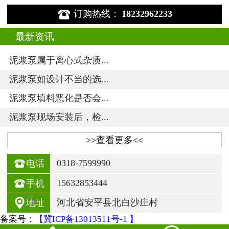

订购热线：
18232962233
最新资讯
泥浆泵属于离心式杂质...
泥浆泵如设计不当的选...
泥浆泵填料恶化是否会...
泥浆泵现场安装后，检...
>>查看更多<<

0318-7599990
电话

15632853444
手机

河北省安平县北白沙庄村
地址
备案号：
【冀ICP备13013511号-1 】